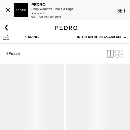
PEDRO
Shop Women's Shoes & Bags
GET
GET - On the Play Store
Beranda
Wanita
Tas
Modern Feminity
SARING
URUTKAN BERDASARKAN
4 Produk