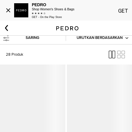
PEDRO
Shop Women's Shoes & Bags
GET
GET - On the Play Store
Beranda
Esensial
Laki-laki
SARING
URUTKAN BERDASARKAN
28 Produk