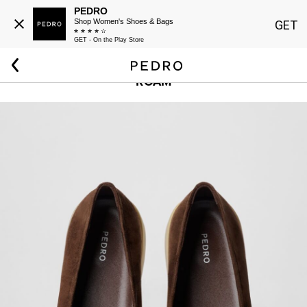
PEDRO
Shop Women's Shoes & Bags
GET
GET - On the Play Store
Beranda
Wanita
Sepatu
Roam
ROAM