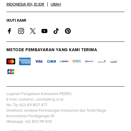
INDONESIA (ID)
,
ID IDR
UBAH
IKUTI KAMI
METODE PEMBAYARAN YANG KAMI TERIMA
Layanan Pengaduan Konsumen PEDRO
E-mail: customer_care@ptkcg.co.id
No. Tlp: (62) 811 1837 877
Direktorat Jenderal Perlindungan Konsumen dan Tertib Niaga
Kementerian Perdagangan RI
Whatsapp: +62 853 1111 1010