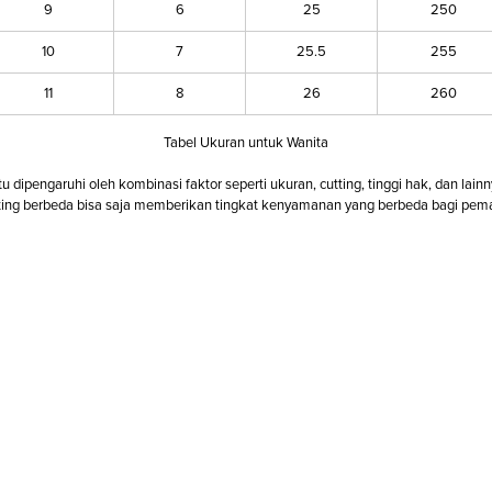
9
6
25
250
10
7
25.5
255
11
8
26
260
Tabel Ukuran untuk Wanita
ipengaruhi oleh kombinasi faktor seperti ukuran, cutting, tinggi hak, dan lainn
ing berbeda bisa saja memberikan tingkat kenyamanan yang berbeda bagi pema