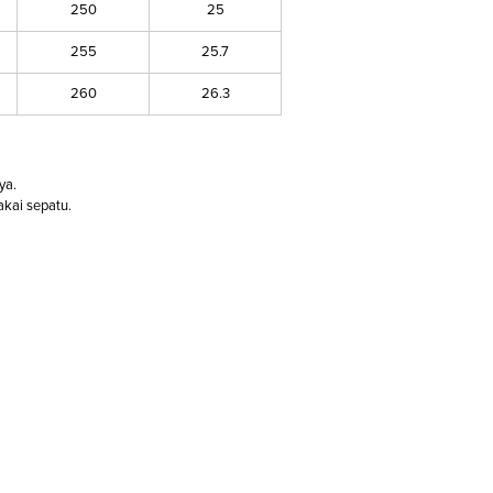
250
25
255
25.7
260
26.3
ya.
kai sepatu.