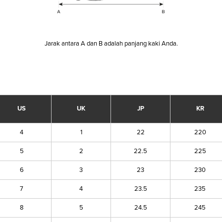
Jarak antara A dan B adalah panjang kaki Anda.
US
UK
JP
KR
4
1
22
220
5
2
22.5
225
6
3
23
230
7
4
23.5
235
8
5
24.5
245