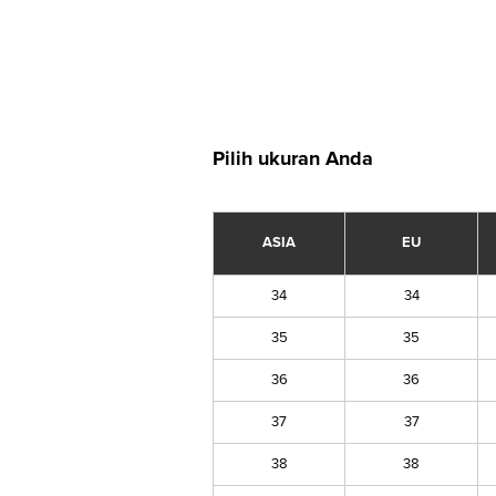
Pilih ukuran Anda
ASIA
EU
34
34
35
35
36
36
37
37
38
38