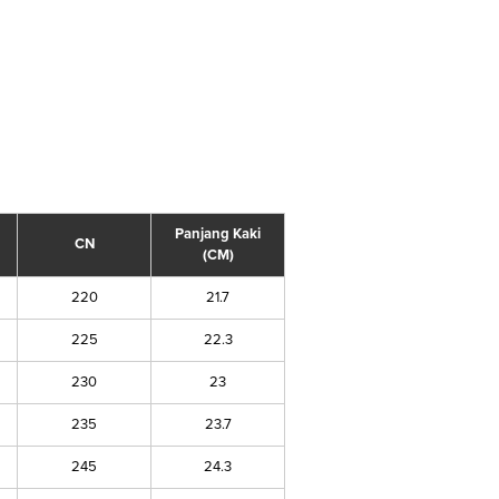
Panjang Kaki
CN
(CM)
220
21.7
225
22.3
230
23
235
23.7
245
24.3