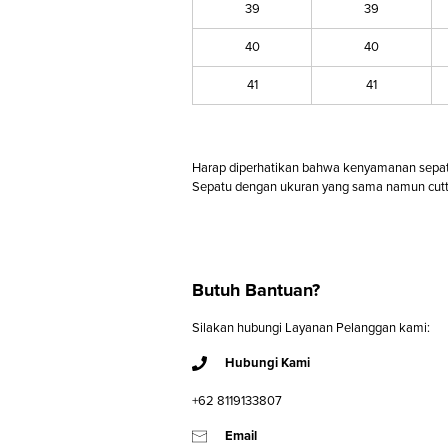
39
39
40
40
41
41
Harap diperhatikan bahwa kenyamanan sepatu d
Sepatu dengan ukuran yang sama namun cutt
Butuh Bantuan?
Silakan hubungi Layanan Pelanggan kami:
Hubungi Kami
+62 8119133807
Email