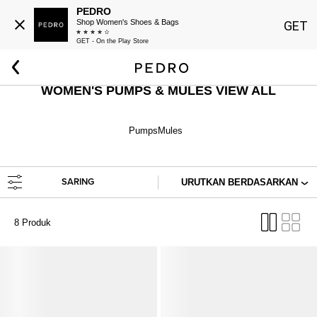
PEDRO
Shop Women's Shoes & Bags
GET
GET - On the Play Store
Beranda
Wanita
Sepatu
Sepatu Hak & Mules
WOMEN'S PUMPS & MULES VIEW ALL
Pumps
Mules
SARING
URUTKAN BERDASARKAN
8 Produk