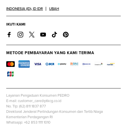
INDONESIA (ID)
,
ID IDR
UBAH
IKUTI KAMI
METODE PEMBAYARAN YANG KAMI TERIMA
Layanan Pengaduan Konsumen PEDRO
E-mail: customer_care@ptkcg.co.id
No. Tlp: (62) 811 1837 877
Direktorat Jenderal Perlindungan Konsumen dan Tertib Niaga
Kementerian Perdagangan RI
Whatsapp: +62 853 1111 1010