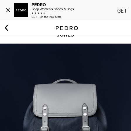
PEDRO
Shop Women's Shoes & Bags
GET
GET - On the Play Store
Beranda
Pria
Tas
Jones
JONES