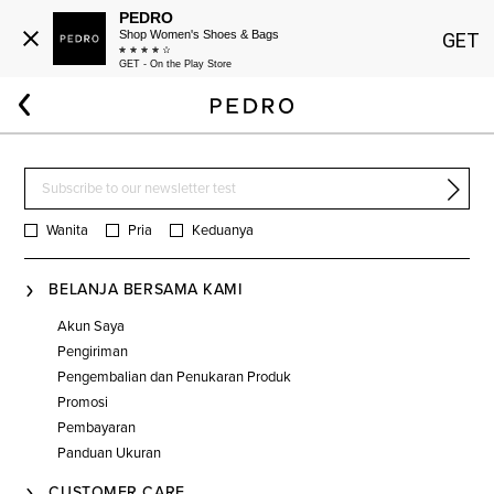
PEDRO
Shop Women's Shoes & Bags
GET
GET - On the Play Store
Beranda
Pria
Aksesoris
Tech Accessories
Wanita
Pria
Keduanya
BELANJA BERSAMA KAMI
Akun Saya
Pengiriman
Pengembalian dan Penukaran Produk
Promosi
Pembayaran
Panduan Ukuran
CUSTOMER CARE