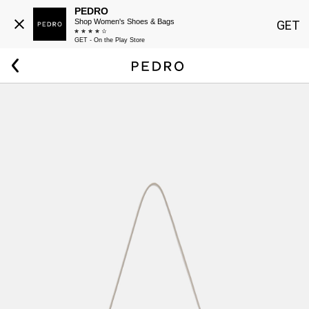
PEDRO
Shop Women's Shoes & Bags
GET
GET - On the Play Store
Beranda
Wanita
Pouch Crossbody Kulit Jatte