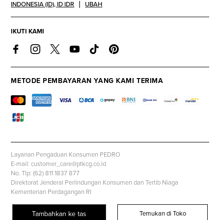
INDONESIA (ID)
,
ID IDR
UBAH
IKUTI KAMI
METODE PEMBAYARAN YANG KAMI TERIMA
Layanan Pengaduan Konsumen PEDRO
E-mail: customer_care@ptkcg.co.id
No. Tlp: (62) 811 1837 877
Direktorat Jenderal Perlindungan Konsumen dan Tertib Niaga
Kementerian Perdagangan RI
Whatsapp: +62 853 1111 1010
Tambahkan ke tas
Temukan di Toko
© PEDROSHOES.COM, all rights reserved