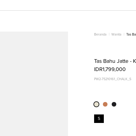
Beranda
Wanita
Tas Ba
Tas Bahu Jatte - 
IDR1,799,000
PW2-75210161_CHALK_S
S