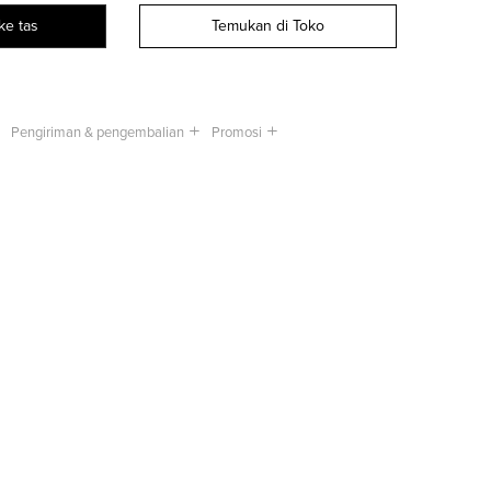
ke tas
Temukan di Toko
Pengiriman & pengembalian
Promosi