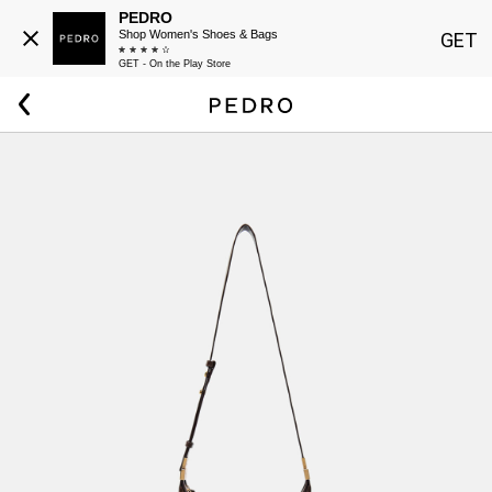
PEDRO
Shop Women's Shoes & Bags
GET
GET - On the Play Store
Beranda
Wanita
Tas Saddle Jatte