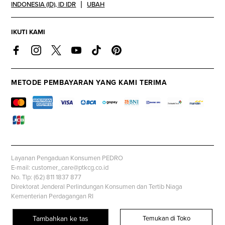
INDONESIA (ID)
,
ID IDR
UBAH
IKUTI KAMI
METODE PEMBAYARAN YANG KAMI TERIMA
Layanan Pengaduan Konsumen PEDRO
E-mail: customer_care@ptkcg.co.id
No. Tlp: (62) 811 1837 877
Direktorat Jenderal Perlindungan Konsumen dan Tertib Niaga
Kementerian Perdagangan RI
Whatsapp: +62 853 1111 1010
Tambahkan ke tas
Temukan di Toko
© PEDROSHOES.COM, all rights reserved