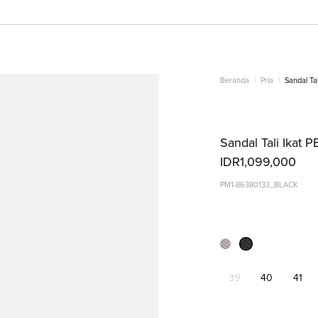
Beranda
Pria
Sandal Ta
Sandal Tali Ikat 
IDR1,099,000
PM1-86380133_BLACK
39
40
41