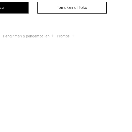
ize
Temukan di Toko
Pengiriman & pengembalian
Promosi