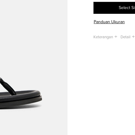
Select S
Panduan Ukuran
Keterangan
Detail