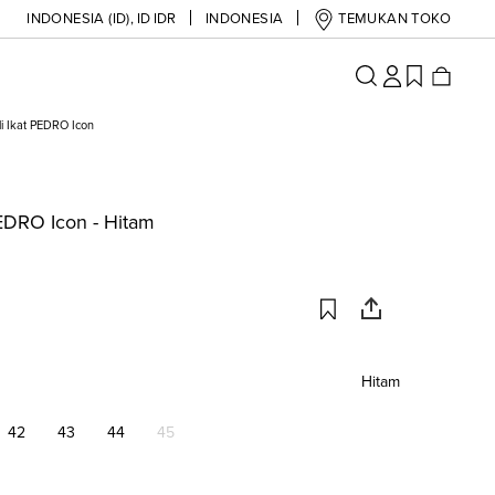
INDONESIA (ID)
,
ID IDR
INDONESIA
TEMUKAN TOKO
li Ikat PEDRO Icon
PEDRO Icon - Hitam
Hitam
42
43
44
45