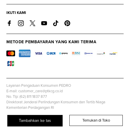
IKUTI KAMI
METODE PEMBAYARAN YANG KAMI TERIMA
Layanan Pengaduan Konsumen PEDRO
E-mail: customer_care@ptkcg.co.id
No. Tlp: (62) 811 1837 877
Direktorat Jenderal Perlindungan Konsumen dan Tertib Niaga
Kementerian Perdagangan RI
Whatsapp: +62 853 1111 1010
Tambahkan ke tas
Temukan di Toko
© PEDROSHOES.COM, all rights reserved