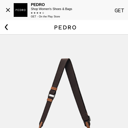
PEDRO
Shop Women's Shoes & Bags
GET
GET - On the Play Store
Beranda
Pria
Tas Crossbody Webb