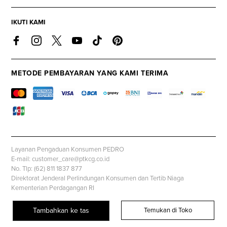
IKUTI KAMI
METODE PEMBAYARAN YANG KAMI TERIMA
Layanan Pengaduan Konsumen PEDRO
E-mail: customer_care@ptkcg.co.id
No. Tlp: (62) 811 1837 877
Direktorat Jenderal Perlindungan Konsumen dan Tertib Niaga
Kementerian Perdagangan RI
Whatsapp: +62 853 1111 1010
Tambahkan ke tas
Temukan di Toko
© PEDROSHOES.COM, all rights reserved