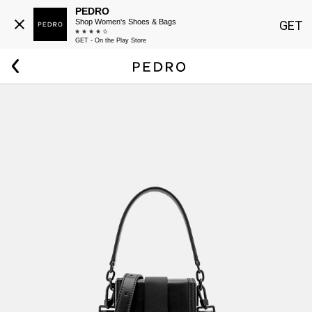
PEDRO
Shop Women's Shoes & Bags
GET
GET - On the Play Store
Beranda
Pria
Tas Selempang Mini PEDRO Icon