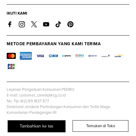
IKUTI KAMI
METODE PEMBAYARAN YANG KAMI TERIMA
Layanan Pengaduan Konsumen PEDRO
E-mail: customer_care@ptkcg.co.id
No. Tlp: (62) 811 1837 877
Direktorat Jenderal Perlindungan Konsumen dan Tertib Niaga
Kementerian Perdagangan RI
Whatsapp: +62 853 1111 1010
Tambahkan ke tas
Temukan di Toko
© PEDROSHOES.COM, all rights reserved