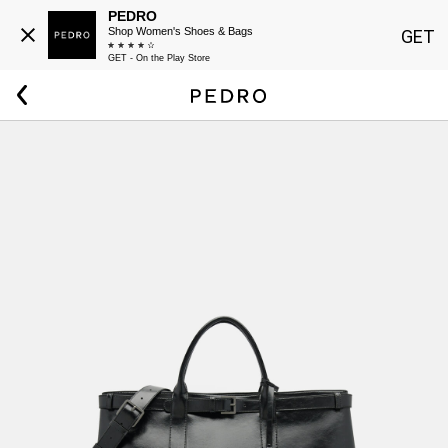
PEDRO
Shop Women's Shoes & Bags
GET
GET - On the Play Store
Beranda
Pria
Tas Duffel Tyson