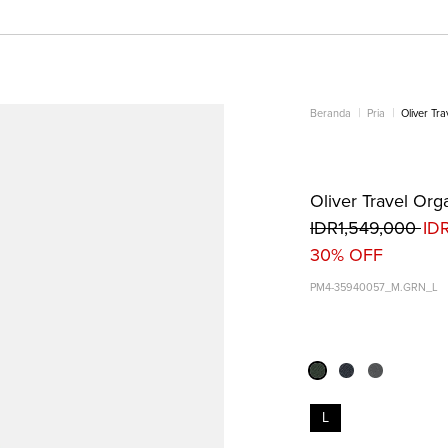
Beranda
Pria
Oliver Tra
Oliver Travel Orga
IDR1,549,000
ID
30% OFF
PM4-35940057_M.GRN_L
L