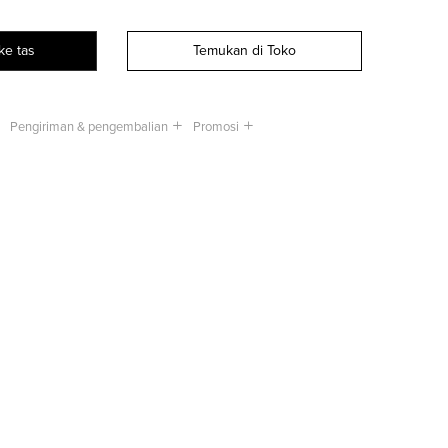
ke tas
Temukan di Toko
Pengiriman & pengembalian
Promosi