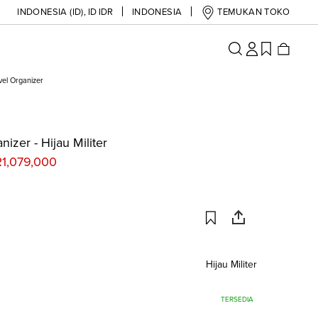
INDONESIA (ID)
,
ID IDR
INDONESIA
TEMUKAN TOKO
vel Organizer
nizer - Hijau Militer
R1,079,000
Hijau Militer
TERSEDIA